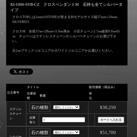
KI-1006-SVB-CZ クロスペンダントM 石枠も全てシルバータ
イプ
クロスTOPには2mmのSTONEが留まるMモデルサイズ縦37mm×24mm
SILVER925
クロスM 全長37㎜×28mm×5.6㎜厚み 小豆チェーン2.7㎜線形0.8㎜45
㎝ チェーンはステンレスチェーンかシルバーチェーンかお選び下さ
い。
石2㎜ブラックジルコニアかホワイトジルコニアかお選びください。
タイトル
販売価格（税込み）
注文番号
在庫状
単
数量
態
位
石の種類
¥30,250
ステンレ
スチェー
在庫
ン
有り
石の種類
¥51,700
シルバー