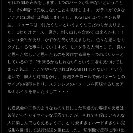
ぞれの
組み込みをします。1つのパーツが出来ないということ
は、その時計は完成しないことを意味します。
ガラスができな
いことには時計は完成しませんし、 K-STER はパッキンも星
型、
リューズはつけたくないというようなこだわりがありまし
た。
1社だけケース、磨き、削り出しを含めて
出来るかも！！
という会社があり、かすかな光が見えました。
色々な思いをカ
タチにする仕事をしていますが、モノを作る人間として、
良い
と思った欲しいと思ったものを製作する事を一つのポリシーと
しているので
〝出来るかもしれない″
という工場を見つけてし
まった以上、ここでやらなければK-SMITH じゃない！
という
思いで、膨大な時間をかけ、
発泡スチロールで何パターンもの
サイズの模型を作り、ステンレスのイメージを再現するためア
ルミホイルを巻いたりして・・・
お遊戯会の工作のようなものを目にした常連のお客様や友達は
苦笑だったりイマイチな反応でしたが、それでも僕は
いろんな
人に楽しんでもらえるように、と
可愛すぎずハードすぎない完
成形を目指して試行錯誤を重ねました。
切削機で星型に削り出