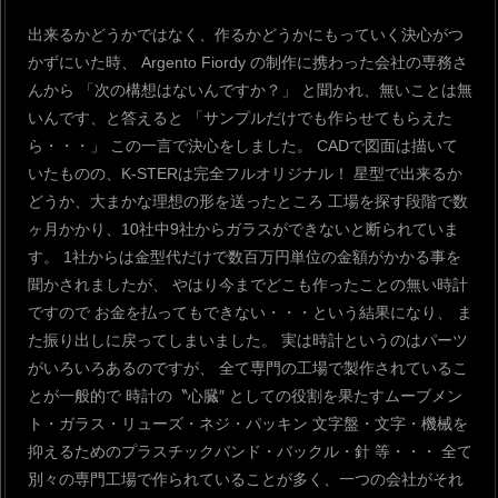
出来るかどうかではなく、作るかどうかにもっていく決心がつ
かずにいた時、
Argento Fiordy の制作に携わった会社の専務さ
んから
「次の構想はないんですか？」
と聞かれ、無いことは無
いんです、と答えると
「サンプルだけでも作らせてもらえた
ら・・・」
この一言で決心をしました。
CADで図面は描いて
いたものの、K-STERは完全フルオリジナル！
星型で出来るか
どうか、大まかな理想の形を送ったところ
工場を探す段階で数
ヶ月かかり、10社中9社からガラスができないと断られていま
す。
1社からは金型代だけで数百万円単位の金額がかかる事を
聞かされましたが、
やはり今までどこも作ったことの無い時計
ですので
お金を払ってもできない・・・という結果になり、
ま
た振り出しに戻ってしまいました。
実は時計というのはパーツ
がいろいろあるのですが、
全て専門の工場で製作されているこ
とが一般的で
時計の〝心臓″ としての役割を果たすムーブメン
ト・ガラス・リューズ・ネジ・パッキン
文字盤・文字・機械を
抑えるためのプラスチックバンド・バックル・針 等・・・
全て
別々の専門工場で作られていることが多く、一つの会社がそれ