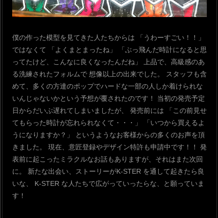
僕の作った模型を見てきた人たちからは
「うわーすごい！！」
ではなくて
「よくまとまったね」
「ぶっ飛んだ時計になると思
ってたけど、こんなに良くなったんだね」
上品で、高級感のあ
る洗練されたフォルムで
想像以上の出来でした。
スタッフも含
めて、多くの方達のポップでハードな一部の人しか着けられな
いんじゃないかという予想が覆されたのです！
当初の発売予定
日からだいぶ遅れてしまいましたが、
発売前には
「この前見せ
てもらった時計が忘れられなくて・・・」
「いつから買えるよ
うになりますか？」
というようなお客様からの多くのお声を頂
きました。
現在、意匠登録やデザイン特許も申請中です！！
発
表前に起こったミラクルなお話もありますが、それはまた次回
に。
新たな出会い、ストーリーがK-STER を通して起きたら良
いな、
K-STER な人たちで広がっていったらな、と願っていま
す！