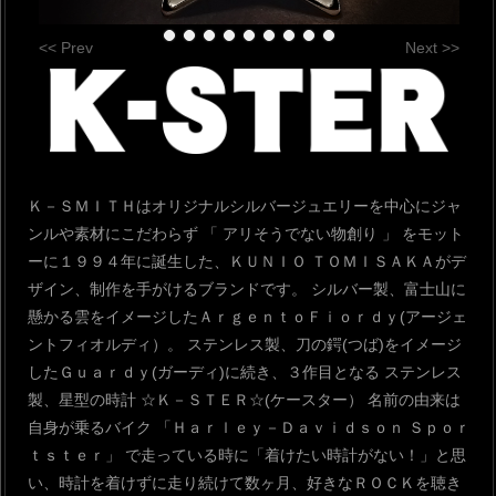
<< Prev
Next >>
Ｋ－ＳＭＩＴＨはオリジナルシルバージュエリーを中心にジャ
ンルや素材にこだわらず
「 アリそうでない物創り 」 をモット
ーに１９９４年に誕生した、ＫＵＮＩＯ ＴＯＭＩＳＡＫＡがデ
ザイン、制作を手がけるブランドです。
シルバー製、富士山に
懸かる雲をイメージしたＡｒｇｅｎｔｏＦｉｏｒｄｙ(アージェ
ントフィオルディ）。
ステンレス製、刀の鍔(つば)をイメージ
したＧｕａｒｄｙ(ガーディ)に続き、３作目となる
ステンレス
製、星型の時計 ☆Ｋ－ＳＴＥＲ☆(ケースター）
名前の由来は
自身が乗るバイク 「Ｈａｒｌｅｙ－Ｄａｖｉｄｓｏｎ Ｓｐｏｒ
ｔｓｔｅｒ」
で走っている時に「着けたい時計がない！」と思
い、時計を着けずに走り続けて数ヶ月、好きなＲＯＣＫを聴き