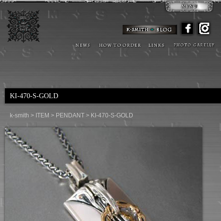
KI-470-S-GOLD
k-smith
>
ITEM
>
PENDANT
>
KI-470-S-GOLD