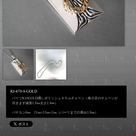
KI-470-S-GOLD
パーツK10GOLD燻しポリッシュ４５㎝チェーン（角小豆のチェーンが
付きます線形1.0㎜太さ2.4㎜）
バチカン6㎜ 21㎜×13㎜×2㎜（パーツまでの厚み3.9㎜）