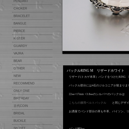
THE★ EAGLE CLAW RING
PENDANT
KIBA
FEATHER ANKLET
EAGLE HEAD RING
PAIR PENDANT
CHOKER
WING CHOKER
FEATHER PIERCE
thumb ring
CROSS PENDANT
BRACELET
FEATHER RING
EAGLE CLAW RING
ANTIQUE PENDANT
BANGLE
ANGEL FEATHER
ANGEL FEATHER RING
PAIR RING
PERFUME PENDANT
PIERCE
EAR CAFF
KARAKUSA RING
CHAIN TYPE PENDANT
K-STER
SILVER RING
PLATE TYPE PENDANT
GUARDY
STONE RING
ZIRCONIA PENDANT
VAJRA
VAJRA
BUTTERFLY RING
OTHER PENDANT
PLAIN
BEAR
BEAR L/S
ZIRCONIA RING
REVOLBER PENDANT
ANGEL & DEVIL
TATOO BEAR
OTHER
WALLET CHAIN
バックルRING M リザードホワイト
SET RING
CHANDELIER PENDANT
Rabbit, Hat & Boots
KEY CHAIN & KNIFE
NEW
リザード(トカゲ本革）バンドをつけたRING
CROWN RING
CROWN PENDANT
DAMASCUS KNIFE
RECOMMEND
バックル部分には4石のジルコニアが留まりま
PINKIE RING
hand Carving
MIMIKAKI
ONLY ONE
22㎜×17mm ×3.8㎜のシルバーのバックルは
OTHER
HAND ENGRAVING
BIRTHDAY
BIRTHDAY FLOWER RING
こちらの腰用ベルトバックル
と同じデザイン
BIRTHDAY FLOWER
古代COIN
COIN RING 1
PENDANT
お洒落でバンド部分の革も牛革、パイソン、
COIN RING 2
BRIDAL
ENGAGE RING
BIRTHDAY FLOWER
COIN BANGLE
MARRIAGE RING
BUCKLE
BRACELET
COIN PENDANT
BIRTHDAY FLOWER PIERCE
SELCET
TUNA
バンド幅9㎜