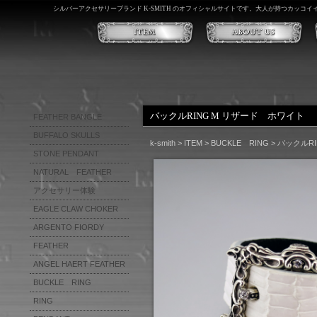
シルバーアクセサリーブランド K-SMITH のオフィシャルサイトです。大人が持つカッコ
バックルRING M リザード ホワイト
FEATHER BANGLE
BUFFALO SKULLS
k-smith
>
ITEM
>
BUCKLE RING
>
バックルR
STONE PENDANT
NATURAL FEATHER
アクセサリー体験
EAGLE CLAW CHOKER
PLAIN
WING
ARGENTO FIORDY
KARAKUSA
FEATHER
FEATHER PENDANT SET
CROSS GRADATION
FEATHER PENDANT 1
ANGEL HAERT FEATHER
KARAKUSA GRADATION
EVOLUTION FEATHER
BUCKLE RING
FEATHER BANGLE
RING
RING(輪）
FEATHER BRECELET