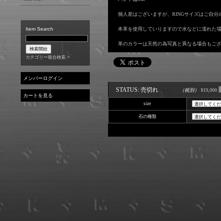
COIN VARIATION
BIRTHDAY STONE RING
WATCH
個人差はございますが、RINGサイズはご自分
BIRTHDAY STONE PENDANT
OTHER
本革を使用していりますので水などに濡れた
Item Search
BIRTHDAY STONE
BRACELET
革のカラーは天然の為写真と異なる場合もご
BIRTHDAY STONE PIERCE
カテゴリー複合検索 >
メンバーログイン
STATUS: 売切れ
（税別）
¥19,000
カートを見る
size
石の種類