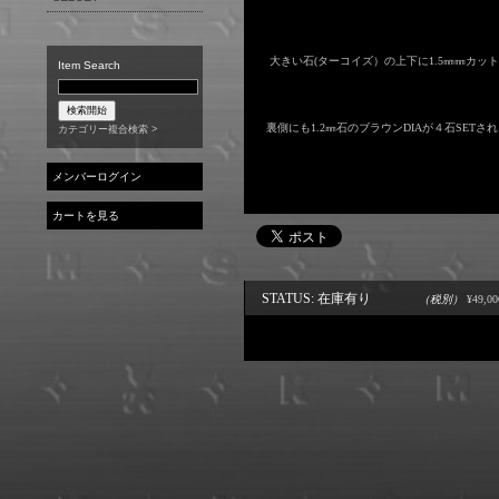
COIN VARIATION
BIRTHDAY STONE RING
WATCH
BIRTHDAY STONE PENDANT
OTHER
大きい石(ターコイズ）の上下に1.5㎜㎜カット
Item Search
BIRTHDAY STONE
BRACELET
BIRTHDAY STONE PIERCE
裏側にも1.2㎜石のブラウンDIAが４石SETさ
カテゴリー複合検索 >
メンバーログイン
カートを見る
STATUS: 在庫有り
（税別）
¥49,00