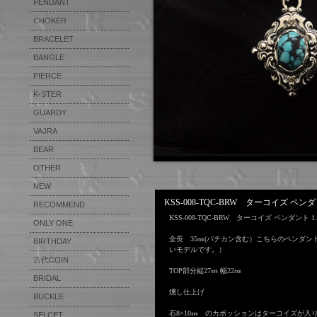
THE★ EAGLE CLAW RING
PENDANT
KIBA
FEATHER ANKLET
EAGLE HEAD RING
PAIR PENDANT
CHOKER
WING CHOKER
FEATHER PIERCE
thumb ring
CROSS PENDANT
BRACELET
FEATHER RING
EAGLE CLAW RING
ANTIQUE PENDANT
BANGLE
ANGEL FEATHER
ANGEL FEATHER RING
PAIR RING
PERFUME PENDANT
PIERCE
EAR CAFF
KARAKUSA RING
CHAIN TYPE PENDANT
K-STER
SILVER RING
PLATE TYPE PENDANT
GUARDY
STONE RING
ZIRCONIA PENDANT
VAJRA
VAJRA
BUTTERFLY RING
OTHER PENDANT
PLAIN
BEAR
BEAR L/S
ZIRCONIA RING
REVOLBER PENDANT
ANGEL & DEVIL
TATOO BEAR
OTHER
WALLET CHAIN
SET RING
CHANDELIER PENDANT
Rabbit, Hat & Boots
KEY CHAIN & KNIFE
NEW
CROWN RING
CROWN PENDANT
KSS-008-TQC-BRW ターコイズ 
DAMASCUS KNIFE
RECOMMEND
PINKIE RING
hand Carving
KSS-008-TQC-BRW ターコイズ ペンダ
MIMIKAKI
ONLY ONE
OTHER
HAND ENGRAVING
全長 35㎜(バチカン含む）こちらのペンダン
BIRTHDAY
BIRTHDAY FLOWER RING
いモデルです。）
BIRTHDAY FLOWER
古代COIN
COIN RING 1
PENDANT
TOP部分縦27㎜ 幅22㎜
COIN RING 2
BRIDAL
ENGAGE RING
BIRTHDAY FLOWER
燻し仕上げ
COIN BANGLE
MARRIAGE RING
BUCKLE
BRACELET
COIN PENDANT
石8×10㎜ のカボッションはターコイズが入
BIRTHDAY FLOWER PIERCE
SELCET
TUNA