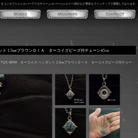
イイをコンセプトにシルバーアクセサリー,シルバージュエリー,時計など豊富なラインナップで展開しております。
ペンダント 1.5㎜ブラウンＤＩＡ ターコイズビーズ付チェーン45㎝
008-TQC-BRW ターコイズ ペンダント 1.5㎜ブラウンＤＩＡ ターコイズビーズ付チェー