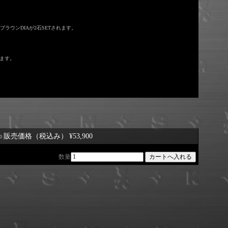
ブラウンDIAが2石SETされます。
れます。
販売価格（税込み）
¥53,900
0
数量