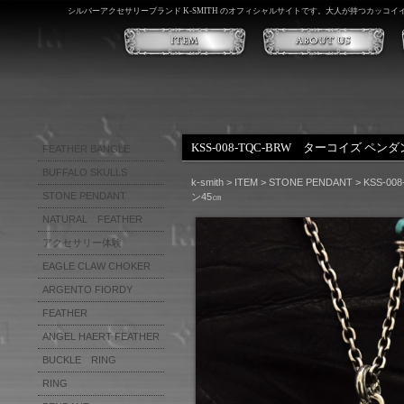
シルバーアクセサリーブランド K-SMITH のオフィシャルサイトです。大人が持つカッコ
KSS-008-TQC-BRW ターコイズ 
FEATHER BANGLE
BUFFALO SKULLS
k-smith
>
ITEM
>
STONE PENDANT
>
KSS-
STONE PENDANT
ン45㎝
NATURAL FEATHER
アクセサリー体験
EAGLE CLAW CHOKER
PLAIN
WING
ARGENTO FIORDY
KARAKUSA
FEATHER
FEATHER PENDANT SET
CROSS GRADATION
FEATHER PENDANT 1
ANGEL HAERT FEATHER
KARAKUSA GRADATION
EVOLUTION FEATHER
BUCKLE RING
FEATHER BANGLE
RING
RING(輪）
FEATHER BRECELET