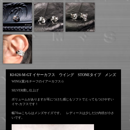
KI-626-M-GT イヤーカフス ウイング STONEタイプ メンズ
WING(翼)モチーフのイアーカフス☆
SILVER燻し仕上げ
ボリュームがありますが耳につけた感じもソフトでとってもつけやすい
イヤ-カフスです！
幅70㎜こちらはメンズサイズです。 レディースは少しだけ内径が小さ
いです。