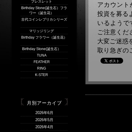
ブレスレット
(3)
アカウント
Birthday Stone(誕生石）フラ
投資を募る
ワー（誕生花）
(4)
古代コインレプリカシリーズ
いるようです
(1)
ご注意くだ
マリッジリング
(2)
Birthday フラワー（誕生花）
大変ご迷惑
(1)
Birthday Stone(誕生石）
(1)
取り急ぎの
TUNA
(5)
FEATHER
(1)
RING
(9)
K-STER
(5)
月別アーカイブ
2026年6月
2026年5月
2026年4月