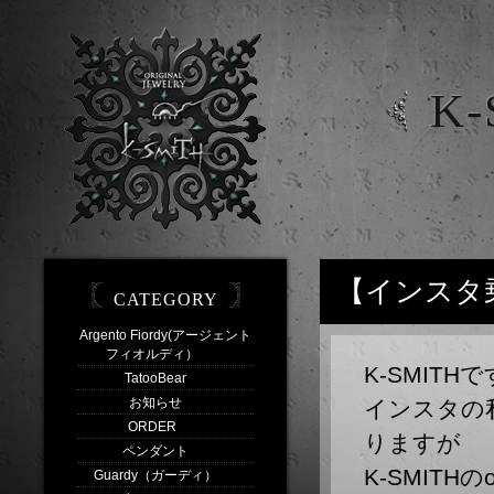
K-
【インスタ
CATEGORY
Argento Fiordy(アージェント
フィオルディ）
(44)
K-SMIT
TatooBear
(1)
お知らせ
(7)
インスタの私，
ORDER
(11)
りますが
ペンダント
(9)
K-SMITHのori
Guardy（ガーディ）
(9)