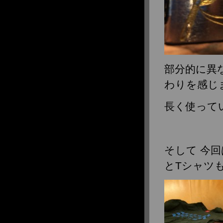
部分的に異
わりを感じ
長く使って
そして 今
とTシャツ