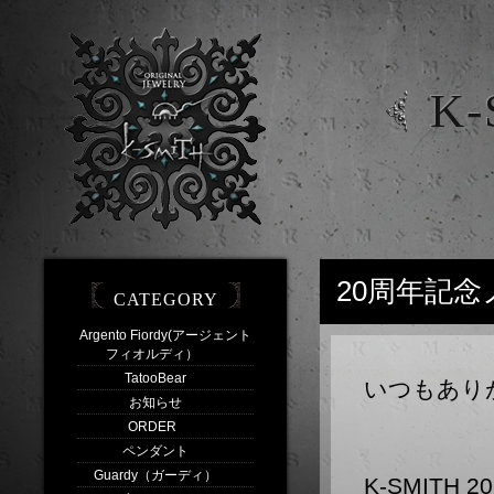
K-
20周年記
CATEGORY
Argento Fiordy(アージェント
フィオルディ）
(44)
TatooBear
(1)
いつもあり
お知らせ
(7)
ORDER
(11)
ペンダント
(9)
Guardy（ガーディ）
(9)
K-SMIT