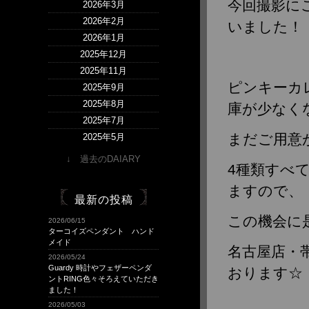
今回撮影に
2026年3月
2026年2月
いました！
2026年1月
2025年12月
2025年11月
ピンキーカ
2025年9月
2025年8月
庫が少なく
2025年7月
まだご用意が
2025年5月
2025年4月
↓ 過去のDAIARY
4種類すべ
2025年1月
2024年12月
ますので、
最新の投稿
2024年9月
この機会に
2024年8月
2026/06/15
ターコイズペンダント ハンド
2024年7月
メイド
名古屋店・帯
2024年5月
2026/05/24
Guardy 時計やフェザーペンダ
2024年4月
おります☆
ントRING色々そろえていただき
2024年2月
ました！
2024年1月
2026/05/03