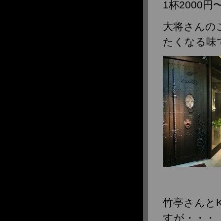
1杯2000
大将さんの
たくなる味で
竹亭さんとK
すが・・・