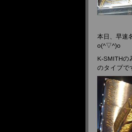
本日、早速
o(^▽^)o
K-SMIT
のタイプで