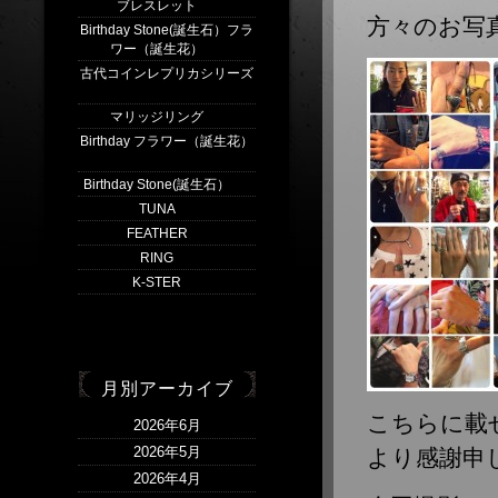
ブレスレット
(3)
方々のお写
Birthday Stone(誕生石）フラ
ワー（誕生花）
(4)
古代コインレプリカシリーズ
(1)
マリッジリング
(2)
Birthday フラワー（誕生花）
(1)
Birthday Stone(誕生石）
(1)
TUNA
(5)
FEATHER
(1)
RING
(9)
K-STER
(5)
月別アーカイブ
こちらに載
2026年6月
2026年5月
より感謝申し
2026年4月